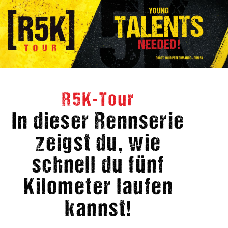
Start
Termine
Anmeldung
Rückblick 2025
Navigation
Rückblick 2024
überspringen
Rückblick 2023
R5K-Tour
In dieser Rennserie
zeigst du, wie
schnell du fünf
Kilometer laufen
kannst!